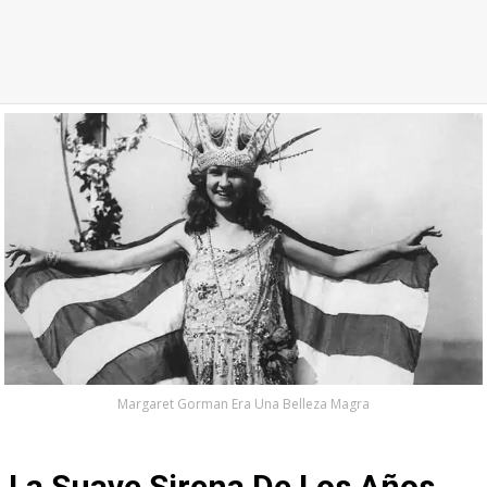
Margaret Gorman Era Una Belleza Magra
La Suave Sirena De Los Años