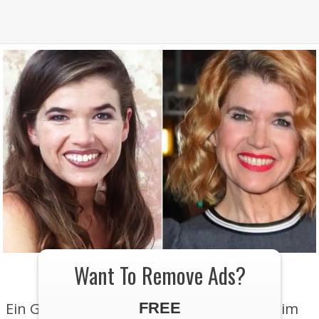
Want To Remove Ads?
Anke Engelke – 54 Jahre alt
Ein Glücksgriff, denn sie wurde Sängerin im
FREE