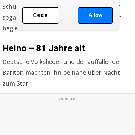
Schulchor, der so erfolgreich war, dass er
Cancel
Allow
sogar Heino und Udo Jürgens musikalisch
begleiten durfte.
Heino – 81 Jahre alt
Deutsche Volkslieder und der auffallende
Bariton machten ihn beinahe über Nacht
zum Star.
WERBUNG